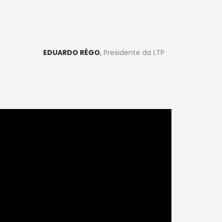
EDUARDO RÊGO
,
Presidente da LTP