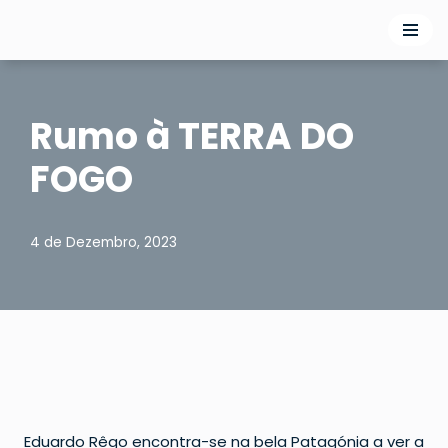
Avançar
para
o
Rumo à TERRA DO
conteúdo
FOGO
4 de Dezembro, 2023
Eduardo Rêgo encontra-se na bela Patagónia a ver a