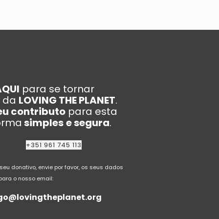
AQUI
para se tornar
da
LOVING THE PLANET
.
eu contributo
para esta
forma
simples
e segura
.
+351 961 745 113
 seu donativo, envie por favor, os seus dados
para o nosso email:
go@lovingtheplanet.org