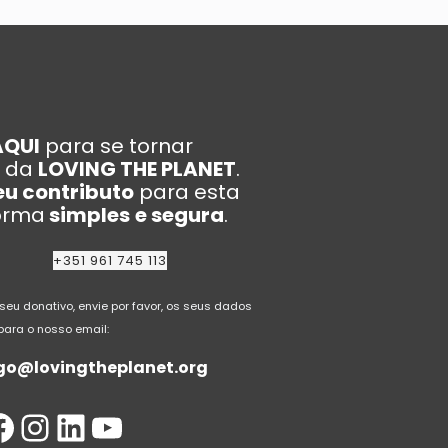
AQUI
para se tornar
da
LOVING THE PLANET
.
eu contributo
para esta
forma
simples
e segura
.
+351 961 745 113
 seu donativo, envie por favor, os seus dados
para o nosso email:
go@lovingtheplanet.org