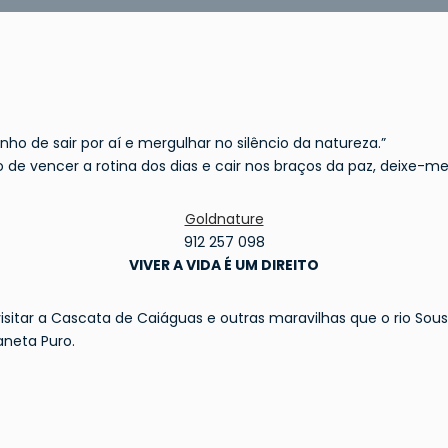
ho de sair por aí e mergulhar no silêncio da natureza.”
o de vencer a rotina dos dias e cair nos braços da paz, deixe-m
Goldnature
912 257 098
VIVER A VIDA É UM DIREITO
isitar a Cascata de Caiáguas e outras maravilhas que o rio Sou
aneta Puro.